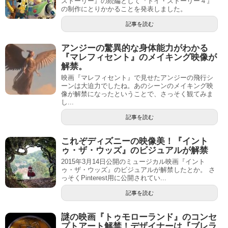
ストーリー』の続編として『トイ・ストーリー４』
の制作にとりかかることを発表しました。
記事を読む
アンジーの驚異的な身体能力がわかる
『マレフィセント』のメイキング映像が
解禁。
映画『マレフィセント』で見せたアンジーの飛行シ
ーンは大迫力でしたね。あのシーンのメイキング映
像が解禁になったということで、さっそく観てみま
し...
記事を読む
これぞディズニーの映像美！『イント
ゥ・ザ・ウッズ』のビジュアルが解禁
2015年3月14日公開のミュージカル映画『イント
ゥ・ザ・ウッズ』のビジュアルが解禁したとか。 さ
っそくPinterest用に公開されてい...
記事を読む
謎の映画『トゥモローランド』のコンセ
プトアート解禁！デザイナーは『ブレラ