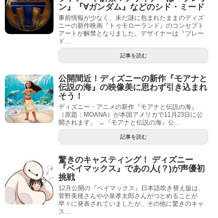
ン』『∀ガンダム』などのシド・ミード
事前情報が少なく、未だ謎に包まれたままのディズ
ニーの新作映画『トゥモローランド』のコンセプト
アートが解禁となりました。デザイナーは『ブレー
ド...
記事を読む
公開間近！ディズニーの新作『モアナと
伝説の海』の映像美に思わず引き込まれ
そう！
ディズニー・アニメの新作『モアナと伝説の海』
（原題：MOANA）が本国アメリカで11月23日に公
開されます。 →『モアナと伝説の海』公...
記事を読む
驚きのキャスティング！ ディズニー
『ベイマックス』であの人(？)が声優初
挑戦
12月公開の『ベイマックス』日本語吹き替え版は、
菅野美穂さんや小泉孝太郎さんがつとめることが
早々に発表されていましたが、その他に驚きのキャ
ス...