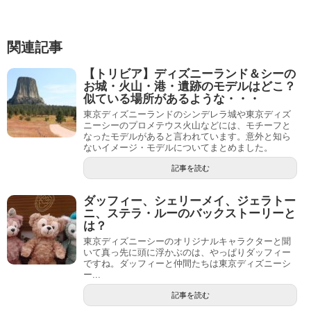
関連記事
【トリビア】ディズニーランド＆シーの
お城・火山・港・遺跡のモデルはどこ？
似ている場所があるような・・・
東京ディズニーランドのシンデレラ城や東京ディズ
ニーシーのプロメテウス火山などには、モチーフと
なったモデルがあると言われています。意外と知ら
ないイメージ・モデルについてまとめました。
記事を読む
ダッフィー、シェリーメイ、ジェラトー
ニ、ステラ・ルーのバックストーリーと
は？
東京ディズニーシーのオリジナルキャラクターと聞
いて真っ先に頭に浮かぶのは、やっぱりダッフィー
ですね。ダッフィーと仲間たちは東京ディズニーシ
ー...
記事を読む