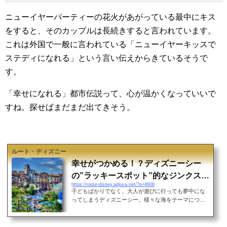
ニューイヤーパーティーの花火があがっている最中にキス
をすると、そのカップルは長続きすると言われています。
これは外国で一般に言われている「ニューイヤーキッスで
ステディになれる」という言い伝えからきているそうで
す。
「幸せになれる」都市伝説って、心が温かくなっていいで
すね。探せばまだまだ出てきそう。
ルート・ディズニー
幸せがつかめる！？ディズニーシー
の”ラッキースポット”的なジンクス・
https://route-disney.adjuva.net/?p=4808
うわさ・都市伝説
子どもばかりでなく、大人が遊びに行っても夢中にな
ってしまうディズニーシー。様々な海をテーマにつく
られたオシャレなパーク内は、国内でのデートにこれ
以上の場所は考えられないほどおススメです。特に夜
はロマンチックな雰囲気に包まれ、完全に”異国”にいる