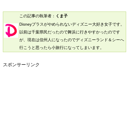
気分。そんなディズニーシーの中で話題になっている
注目のラッキースポットやジンクスを紹介します。
「センター・オブ・ジ・アース」の隠れミッキー人気
この記事の執筆者：
くま子
の絶叫系アトラクション「センター・オブ・ジ・アー
Disneyプラスがやめられないディズニー大好き女子です。
ス」。絶叫系ライドはカップルの親密度を高めるのに
は最適ですが、こ...
以前は千葉県民だったので舞浜に行きやすかったのです
が、現在は信州人になったのでディズニーランド＆シーへ
行こうと思ったら小旅行になってしまいます。
スポンサーリンク