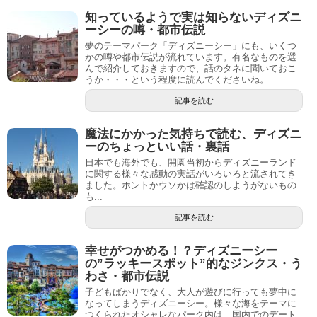
知っているようで実は知らないディズニ
ーシーの噂・都市伝説
夢のテーマパーク「ディズニーシー」にも、いくつ
かの噂や都市伝説が流れています。有名なものを選
んで紹介しておきますので、話のタネに聞いておこ
うか・・・という程度に読んでくださいね。
記事を読む
魔法にかかった気持ちで読む、ディズニ
ーのちょっといい話・裏話
日本でも海外でも、開園当初からディズニーランド
に関する様々な感動の実話がいろいろと流されてき
ました。ホントかウソかは確認のしようがないもの
も...
記事を読む
幸せがつかめる！？ディズニーシー
の”ラッキースポット”的なジンクス・う
わさ・都市伝説
子どもばかりでなく、大人が遊びに行っても夢中に
なってしまうディズニーシー。様々な海をテーマに
つくられたオシャレなパーク内は、国内でのデート