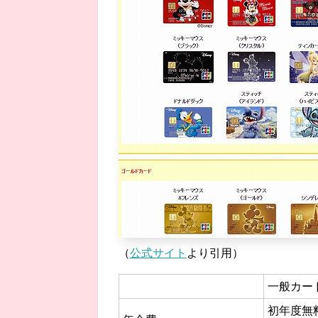
（
公式サイト
より引用）
一般カー
初年度無