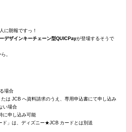
る人に朗報ですっ！
ーデザインキーチェーン型QUICPay
が登場するそうで
から。
いる場合
、または JCB へ資料請求のうえ、専用申込書にて申し込み
ない場合
同時に申し込み可能
B カード」は、ディズニー★JCB カードとは別送