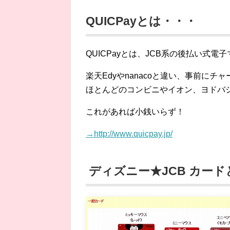
QUICPayとは・・・
QUICPayとは、JCB系の後払い式電
楽天Edyやnanacoと違い、事前に
ほとんどのコンビニやイオン、ヨドバ
これがあれば小銭いらず！
→http://www.quicpay.jp/
ディズニー★JCB カード